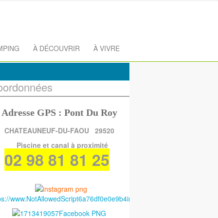
MPING
À DÉCOUVRIR
À VIVRE
oordonnées
Adresse GPS : Pont Du Roy
CHATEAUNEUF-DU-FAOU 29520
Piscine et canal à proximité
02 98 81 81 25
ps://www.NotAllowedScript6a76df0e0e9b4instagram.com/gitesdepennar