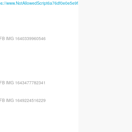
ps://www.NotAllowedScript6a76df0e0e5e9facebook.com/gitespennarpon