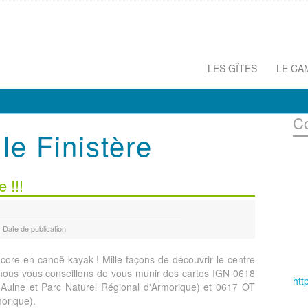
LES GÎTES
LE CA
C
le Finistère
 !!!
Date de publication
ncore en canoë-kayak ! Mille façons de découvrir le centre
, nous vous conseillons de vous munir des cartes IGN 0618
htt
'Aulne et Parc Naturel Régional d'Armorique) et 0617 OT
orique).