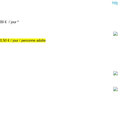
htt
00 € / jour *
0,50 € / jour / personne adulte