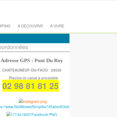
MPING
À DÉCOUVRIR
À VIVRE
oordonnées
Adresse GPS : Pont Du Roy
CHATEAUNEUF-DU-FAOU 29520
Piscine et canal à proximité
02 98 81 81 25
ps://www.NotAllowedScript6a745abed53e6instagram.com/gitesdepenna