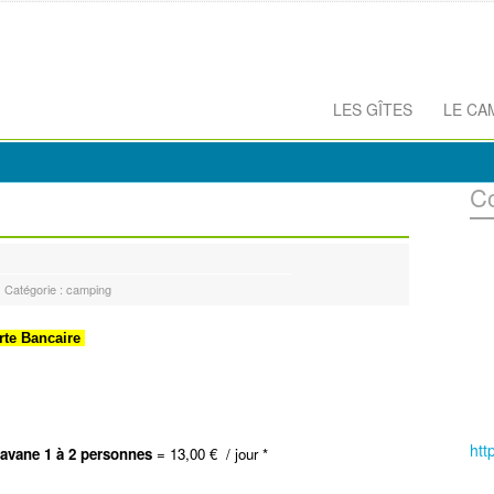
LES GÎTES
LE CA
C
Catégorie : camping
rte Bancaire
htt
ravane 1 à 2 personnes
=
13,00 € / jour *