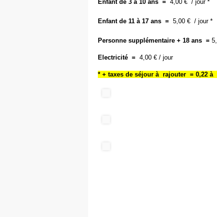
Enfant de 3 à 10 ans =
4,00 € / jour *
Enfant de 11 à 17 ans =
5,00 € / jour *
Personne supplémentaire + 18 ans =
5,
Electricité =
4,00 € / jour
* + taxes de séjour à rajouter = 0,22 à