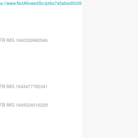
ps://www.NotAllowedScript6a745abed5026facebook.com/gitespennarpo