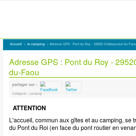
>
> Adresse GPS : Pont du Roy - 29520 Châteauneuf-du-Fao
Accueil
le camping
Adresse GPS : Pont du Roy - 2952
du-Faou
partager sur :
Catégorie : camping
A
TTENTION
L'accueil, commun aux gîtes et au camping, se t
du Pont du Roi (en face du pont routier en venant